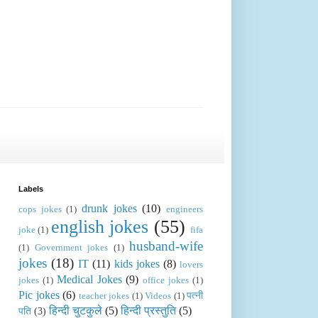
Labels
drunk jokes
(10)
cops jokes
(1)
engineers
english jokes
(55)
joke
(1)
fifa
husband-wife
(1)
Government jokes
(1)
jokes
(18)
IT
(11)
kids jokes
(8)
lovers
Medical Jokes
(9)
jokes
(1)
office jokes
(1)
Pic jokes
(6)
पत्नी
teacher jokes
(1)
Videos
(1)
हिन्दी चुटकुले
(5)
हिन्दी प्रस्तुति
(5)
पति
(3)