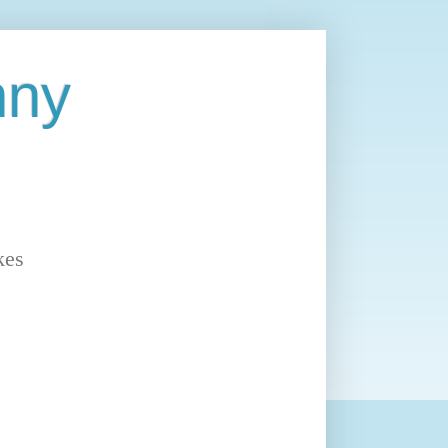
nny
kes